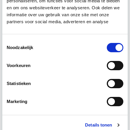
personaliseren, om functies voor social media te bieden
Vastgoedrecht & Bouwrecht
en om ons websiteverkeer te analyseren. Ook delen we
informatie over uw gebruik van onze site met onze
partners voor social media, adverteren en analyse
Leer hoe je problemen voorkomt én hoe je (helaas
onvermijdelijke) incidentele juridische ongelukken
zo goed mogelijk zelf kunt afhandelen. Klassikaal
Toestemmingsselectie
Noodzakelijk
en online…
Lees verder
Voorkeuren
Utrecht en/of online
14 lesdag(en)
Statistieken
4 uur per week
Marketing
Eerstvolgende startdatum
wo 16 sep 2026 - Utrecht of Online
Details tonen