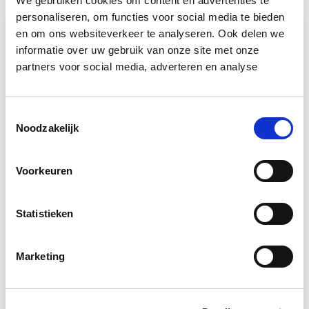
We gebruiken cookies om content en advertenties te
personaliseren, om functies voor social media te bieden
en om ons websiteverkeer te analyseren. Ook delen we
informatie over uw gebruik van onze site met onze
Relevant bij dit artikel
partners voor social media, adverteren en analyse
Huurrecht Woonruimte
Toestemmingsselectie
De belangrijkste onderwerpen en het
Noodzakelijk
onderhandelingsproces bij huur- en verhuur van
woonruimte komen aan bod. Het eigen maken van
Voorkeuren
praktijkvaardigheden, zoals het…
Lees verder
Statistieken
Utrecht
Marketing
4 uur per week
Eerstvolgende startdatum