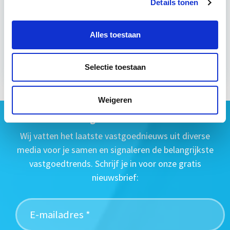
Details tonen
wo 12 mei 2027 - Utrecht of Online
Alles toestaan
Meer informatie
Selectie toestaan
Weigeren
Geen vastgoednieuws missen?
Wij vatten het laatste vastgoednieuws uit diverse
media voor je samen en signaleren de belangrijkste
vastgoedtrends. Schrijf je in voor onze gratis
nieuwsbrief: