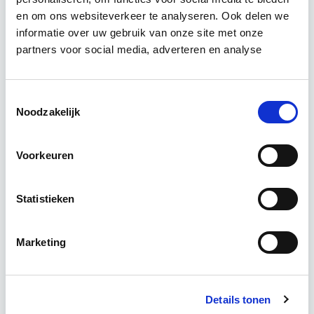
en om ons websiteverkeer te analyseren. Ook delen we
informatie over uw gebruik van onze site met onze
Ontwikkelingen op de vastgoedmarkt zijn
partners voor social media, adverteren en analyse
afhankelijk van algemene economische
ontwikkelingen, die ook tijdens deze module
worden verkend. Ook wordt er aandacht
Toestemmingsselectie
geschonken…
Lees verder
Noodzakelijk
Voorkeuren
Utrecht
4 lesavonden lesdag(en)
Statistieken
4 uur per week
Marketing
Eerstvolgende startdatum
wo 30 sep 2026 - Utrecht of Online
Details tonen