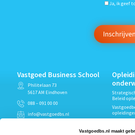
Ja, ik geef 
Vastgoed Business School
Opleid
onder
Philitelaan 73
5617 AM Eindhoven
Strategis
Beleid opl
088 – 091 00 00
Vastgoedbe
opleidinge
info@vastgoedbs.nl
Vastgoedre
KvK: 34153807
Projectont
Vastgoedbs.nl maakt gebr