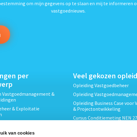
toestemming om mijn gegevens op te slaan en mij te informeren o
vastgoednieuws.
ingen per
Veel gekozen oplei
werp
Opleiding Vastgoedbeheer
ch Vastgoedmanagement &
Opleiding Vastgoedmanagem
eidingen
Opleiding Business Case voor 
heer & Exploitatie
& Projectontwikkeling
n
Cursus Conditiemeting NEN 27
cht & Contracten opleidingen
MJOP
wikkeling &
Opleiding Elementaire Bouwk
uik van cookies