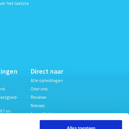
ver het laatste
dingen
Direct naar
Alle opleidingen
ent
Over ons
Vastgoed-
Reviews
Nieuws
67 en
Accreditaties
FAQ
unde
Alles toestaan