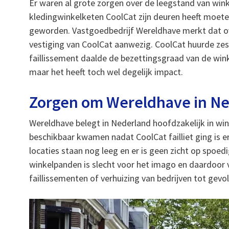
Er waren al grote zorgen over de leegstand van win
kledingwinkelketen CoolCat zijn deuren heeft moeten
geworden. Vastgoedbedrijf Wereldhave merkt dat ove
vestiging van CoolCat aanwezig. CoolCat huurde ze
faillissement daalde de bezettingsgraad van de wink
maar het heeft toch wel degelijk impact.
Zorgen om Wereldhave in N
Wereldhave belegt in Nederland hoofdzakelijk in wi
beschikbaar kwamen nadat CoolCat failliet ging is er
locaties staan nog leeg en er is geen zicht op spoe
winkelpanden is slecht voor het imago en daardoor 
faillissementen of verhuizing van bedrijven tot gevo