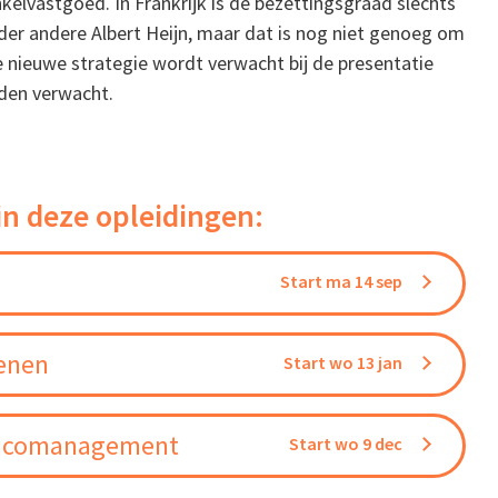
kelvastgoed. In Frankrijk is de bezettingsgraad slechts
der andere Albert Heijn, maar dat is nog niet genoeg om
e nieuwe strategie wordt verwacht bij de presentatie
rden verwacht.
in deze opleidingen:
Start ma 14 sep
kenen
Start wo 13 jan
Risicomanagement
Start wo 9 dec