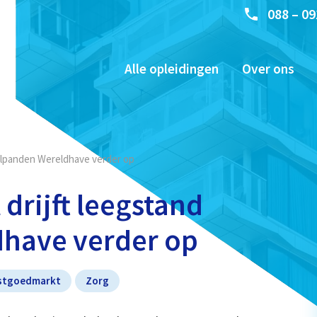
088 – 09
Alle opleidingen
Over ons
kelpanden Wereldhave verder op
 drijft leegstand
have verder op
stgoedmarkt
Zorg