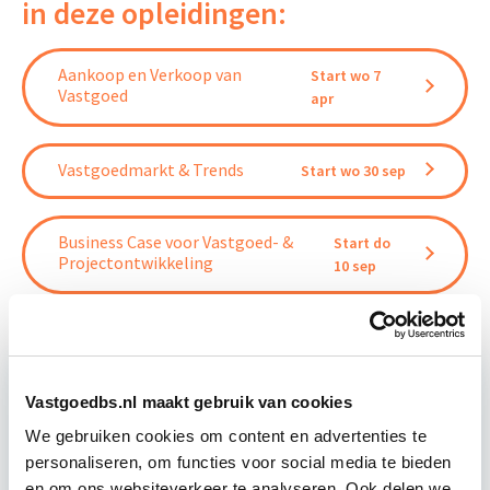
in deze opleidingen:
Aankoop en Verkoop van
Start wo 7
Vastgoed
apr
Vastgoedmarkt & Trends
Start wo 30 sep
Business Case voor Vastgoed- &
Start do
Projectontwikkeling
10 sep
Vastgoedbs.nl maakt gebruik van cookies
Relevant bij dit artikel
Vastgoedstrategie, Portfolio- en
We gebruiken cookies om content en advertenties te
Risicomanagement
personaliseren, om functies voor social media te bieden
en om ons websiteverkeer te analyseren. Ook delen we