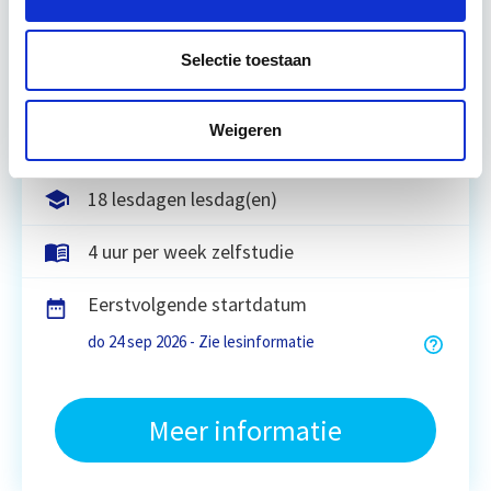
2050 wil de Nederlandse overheid dat de
bouweconomie volledig circulair is. Dit betekent
Selectie toestaan
dat…
Lees verder
Weigeren
Utrecht of online
18 lesdagen lesdag(en)
4 uur per week zelfstudie
Eerstvolgende startdatum
do 24 sep 2026 - Zie lesinformatie
Meer informatie