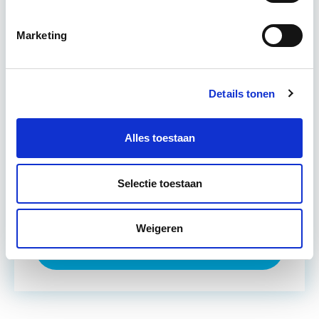
De…
Lees verder
Marketing
Utrecht en/of Online
Details tonen
15 Lesdagen lesdag(en)
4 - 8 uur per week
Alles toestaan
Eerstvolgende startdatum
Selectie toestaan
ma 14 sep 2026 - Utrecht
Weigeren
Meer informatie