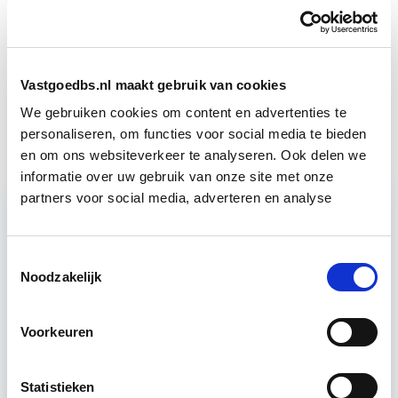
Vastgoedmarkt & Trends
Start wo 30 sep
Vastgoedbs.nl maakt gebruik van cookies
Huurrecht Woonruimte
Start wo 12 mei
We gebruiken cookies om content en advertenties te
personaliseren, om functies voor social media te bieden
en om ons websiteverkeer te analyseren. Ook delen we
informatie over uw gebruik van onze site met onze
partners voor social media, adverteren en analyse
Relevant bij dit artikel
Vastgoedmanagement
Toestemmingsselectie
Noodzakelijk
De opleiding Vastgoedmanagement biedt een
Voorkeuren
helder, integraal denk- en werkmodel om op
strategisch en tactisch niveau jouw
Statistieken
vastgoedportefeuille optimaal te exploiteren.