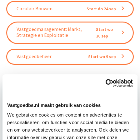
Circulair Bouwen
Start do 24 sep
Vastgoedmanagement: Markt,
Start wo
Strategie en Exploitatie
30 sep
Vastgoedbeheer
Start wo 9 sep
Relevant bij dit artikel
Business Case voor Vastgoed- &
Vastgoedbs.nl maakt gebruik van cookies
Projectontwikkeling
We gebruiken cookies om content en advertenties te
personaliseren, om functies voor social media te bieden
en om ons websiteverkeer te analyseren. Ook delen we
Tijdens deze opleiding leer je om integraal
informatie over uw gebruik van onze site met onze
vastgoedprojecten te realiseren en/of te