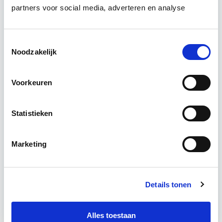
partners voor social media, adverteren en analyse
verbeteren. De belangrijkste trends in vastgoed
komen voorbij, waarbij de…
Lees verder
Toestemmingsselectie
Noodzakelijk
Utrecht en/of online
Voorkeuren
15 Lesdagen lesdag(en)
4 - 8 uur per week
Statistieken
Eerstvolgende startdatum
Marketing
do 10 sep 2026 - Utrecht of Online
Details tonen
Meer informatie
Alles toestaan