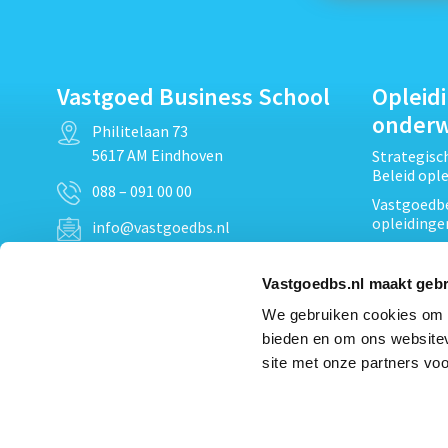
Vastgoed Business School
Opleid
onder
Philitelaan 73
5617 AM Eindhoven
Strategis
Beleid opl
088 – 091 00 00
Vastgoedbe
opleidinge
info@vastgoedbs.nl
Vastgoedre
KvK: 34153807
Projectont
Vastgoedbs.nl maakt gebr
BTW: NL809795863B01
Vastgoedpr
We gebruiken cookies om c
Techniek, 
bieden en om ons websitev
Opleiding
Heb je een vraag?
site met onze partners voo
Verduurzam
Neem
contact
met ons op
opleidinge
Bekijk al