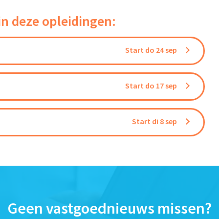
in deze opleidingen:
Start do 24 sep
Start do 17 sep
Start di 8 sep
Geen vastgoednieuws missen?