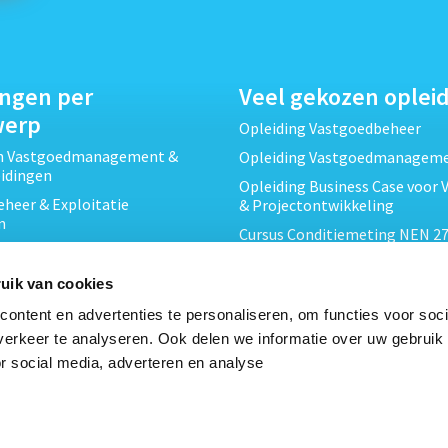
ingen per
Veel gekozen oplei
werp
Opleiding Vastgoedbeheer
ch Vastgoedmanagement &
Opleiding Vastgoedmanagem
eidingen
Opleiding Business Case voor 
heer & Exploitatie
& Projectontwikkeling
n
Cursus Conditiemeting NEN 27
cht & Contracten opleidingen
MJOP
wikkeling &
Opleiding Elementaire Bouwk
uik van cookies
ojecten opleidingen
Cursus EP-W Basis Woningen
ontent en advertenties te personaliseren, om functies voor soci
Onderhoud & Inspectie
Opleiding Professioneel VvE-
erkeer te analyseren. Ook delen we informatie over uw gebruik
en
r social media, adverteren en analyse
Opleiding Projectleider Vastg
ing en Energieprestatie
n
Opleiding Vastgoedrecht & B
Cursus Verduurzaming Vastgo
le opleidingen
DMJOP