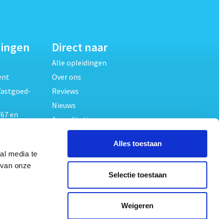
dingen
Direct naar
Alle opleidingen
ent
Over ons
Vastgoed-
Reviews
Nieuws
67 en
Accreditaties
FAQ
unde
Alles toestaan
Contact
al media te
Algemene voorwaarden
beheer
 van onze
Selectie toestaan
Privacy verklaring
oed
ouwrecht
Volg ons op
Weigeren
ed en