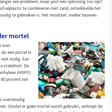
 langer een probleem, maar juist een oplossing zou zijn?
 afvalplastic te combineren met zand, ontwikkelde het
oudig te gebruiken is. Het resultaat: sneller bouwen
er mortel
m met
als een puzzel in
m niet nodig. Een
 stabiliteit. De
ethyleen (HDPE)
 80 procent van
ak overvloedig
enen. Omdat er geen mortel wordt gebruikt, verloopt de