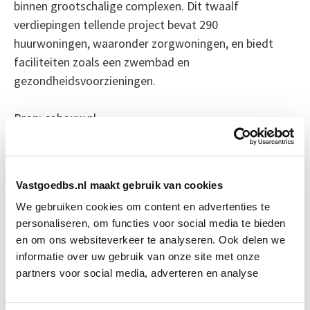
binnen grootschalige complexen. Dit twaalf
verdiepingen tellende project bevat 290
huurwoningen, waaronder zorgwoningen, en biedt
faciliteiten zoals een zwembad en
gezondheidsvoorzieningen.
Bron: cobouw.nl
Boeiend verhaal? Duik dan eens
in deze opleidingen:
Vastgoedbs.nl maakt gebruik van cookies
We gebruiken cookies om content en advertenties te
Business Case voor Vastgoed- &
Start do
personaliseren, om functies voor social media te bieden
Projectontwikkeling
10 sep
en om ons websiteverkeer te analyseren. Ook delen we
informatie over uw gebruik van onze site met onze
partners voor social media, adverteren en analyse
Vastgoedmanagement: Markt,
Start wo
Strategie en Exploitatie
30 sep