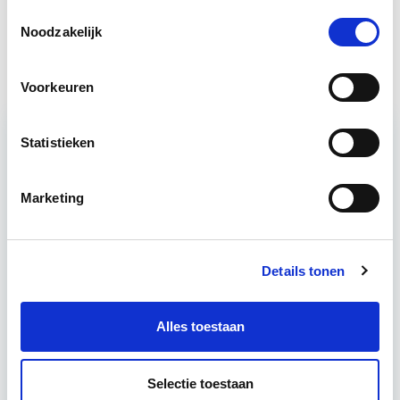
Toestemmingsselectie
Noodzakelijk
Circulair Bouwen
Start do 24 sep
Voorkeuren
Statistieken
Relevant bij dit artikel
Business Case voor Vastgoed- &
Projectontwikkeling
Marketing
Tijdens deze opleiding leer je om integraal
Details tonen
vastgoedprojecten te realiseren en/of te
verbeteren. De belangrijkste trends in vastgoed
komen voorbij, waarbij de…
Lees verder
Alles toestaan
Selectie toestaan
Utrecht en/of online