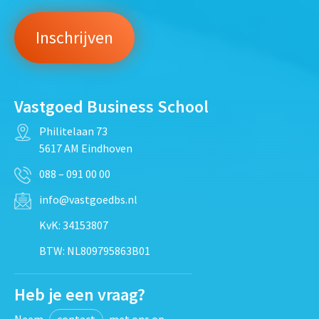
Vastgoed Business School
Philitelaan 73
5617 AM Eindhoven
088 – 091 00 00
info@vastgoedbs.nl
KvK: 34153807
BTW: NL809795863B01
Heb je een vraag?
Neem
contact
met ons op