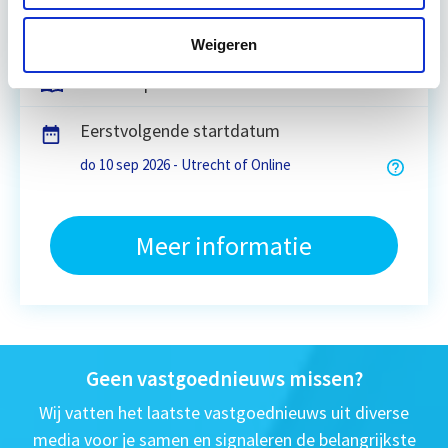
15 Lesdagen lesdag(en)
Weigeren
4 - 8 uur per week
Eerstvolgende startdatum
do 10 sep 2026 - Utrecht of Online
Meer informatie
Geen vastgoednieuws missen?
Wij vatten het laatste vastgoednieuws uit diverse
media voor je samen en signaleren de belangrijkste