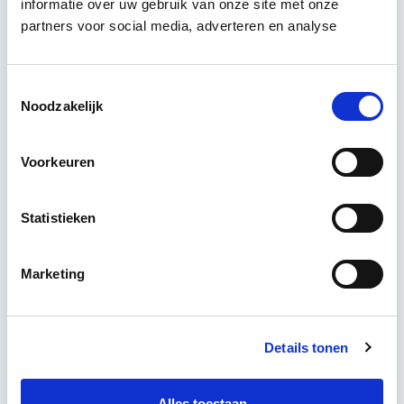
informatie over uw gebruik van onze site met onze
brandveiligheidsscan en…
Lees verder
partners voor social media, adverteren en analyse
Deze opleiding is in Utrecht of Blended (een
Toestemmingsselectie
Noodzakelijk
combinatie van e-learnings en klassikaal) te
volgen
Voorkeuren
3 Lesdagen lesdag(en)
Statistieken
6 uur zelfstudie
Eerstvolgende startdatum
Marketing
Direct starten - Blended Learning
Details tonen
Meer informatie
Alles toestaan