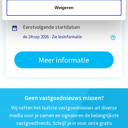
Weigeren
4 uur per week zelfstudie
Eerstvolgende startdatum
do 24 sep 2026 - Zie lesinformatie
Meer informatie
Geen vastgoednieuws missen?
Wij vatten het laatste vastgoednieuws uit diverse
media voor je samen en signaleren de belangrijkste
vastgoedtrends. Schrijf je in voor onze gratis