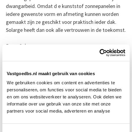
dwangarbeid. Omdat d e kunststof zonnepanelen in
iedere gewenste vorm en afmeting kunnen worden
gemaakt zijn ze geschikt voor praktisch ieder dak.
Solarge heeft dan ook alle vertrouwen in de toekomst.
Bron: Cobouw
Boeiend verhaal? Duik dan eens
in deze opleidingen:
Vastgoedbs.nl maakt gebruik van cookies
We gebruiken cookies om content en advertenties te
EP-W Basis - Woningen
Start wo 9 sep
personaliseren, om functies voor social media te bieden
en om ons websiteverkeer te analyseren. Ook delen we
informatie over uw gebruik van onze site met onze
Verduurzaming Vastgoed en
Start di 8
partners voor social media, adverteren en analyse
DMJOP
sep
Toestemmingsselectie