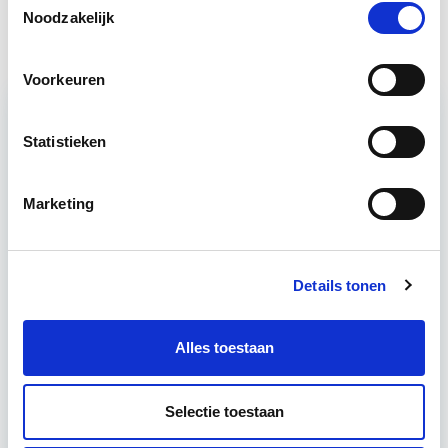
EP-U Basis - Utiliteitsbouw
Start wo 9 sep
Noodzakelijk
Voorkeuren
Statistieken
Relevant bij dit artikel
Circulair Bouwen
Marketing
Circulair bouwen is de toekomst. Letterlijk, want in
2050 wil de Nederlandse overheid dat de
Details tonen
bouweconomie volledig circulair is. Dit betekent
dat…
Lees verder
Alles toestaan
Utrecht of online
Selectie toestaan
18 lesdagen lesdag(en)