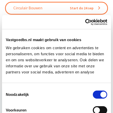
Circulair Bouwen
Start do 24 sep
Business Case voor Vastgoed- &
Start do
Projectontwikkeling
10 sep
Vastgoedbs.nl maakt gebruik van cookies
Vergunningverlening, Handhaving
Start wo 11
We gebruiken cookies om content en advertenties te
en Stikstof
nov
personaliseren, om functies voor social media te bieden
en om ons websiteverkeer te analyseren. Ook delen we
informatie over uw gebruik van onze site met onze
Vastgoedrecht & Bouwrecht
Start wo 16 sep
partners voor social media, adverteren en analyse
Toestemmingsselectie
Noodzakelijk
Relevant bij dit artikel
Circulair Bouwen
Voorkeuren