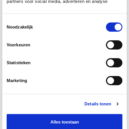
vastgoedportefeuille optimaal te exploiteren.
partners voor social media, adverteren en analyse
De…
Lees verder
Toestemmingsselectie
Noodzakelijk
Utrecht en/of Online
15 Lesdagen lesdag(en)
Voorkeuren
4 - 8 uur per week
Statistieken
Eerstvolgende startdatum
wo 16 sep 2026 - Utrecht of Online
Marketing
Meer informatie
Details tonen
Alles toestaan