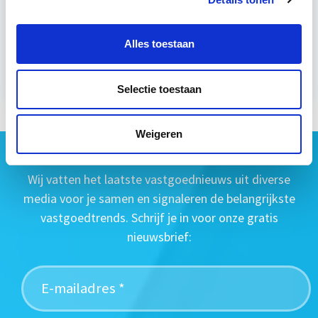
wo 16 sep 2026 - Utrecht of Online
Alles toestaan
Meer informatie
Selectie toestaan
Weigeren
Geen vastgoednieuws missen?
Wij vatten het laatste vastgoednieuws uit diverse
media voor je samen en signaleren de belangrijkste
vastgoedtrends. Schrijf je in voor onze gratis
nieuwsbrief: