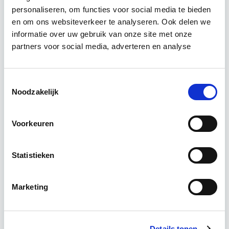
personaliseren, om functies voor social media te bieden
Relevant bij dit artikel
en om ons websiteverkeer te analyseren. Ook delen we
Vastgoedrecht & Bouwrecht
informatie over uw gebruik van onze site met onze
partners voor social media, adverteren en analyse
Leer hoe je problemen voorkomt én hoe je (helaas
onvermijdelijke) incidentele juridische ongelukken
Toestemmingsselectie
zo goed mogelijk zelf kunt afhandelen. Klassikaal
Noodzakelijk
en online…
Lees verder
Voorkeuren
Utrecht en/of online
Statistieken
14 lesdag(en)
Marketing
4 uur per week
Eerstvolgende startdatum
Details tonen