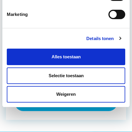
komen voorbij, waarbij de…
Lees verder
Marketing
Utrecht en/of online
Details tonen
15 Lesdagen lesdag(en)
4 - 8 uur per week
Alles toestaan
Eerstvolgende startdatum
Selectie toestaan
do 10 sep 2026 - Utrecht of Online
Weigeren
Meer informatie