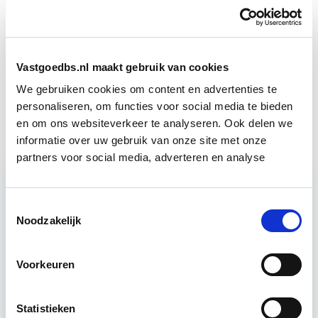
Vastgoedmanagement
Start ma 14 sep
Vastgoedbs.nl maakt gebruik van cookies
Vergunningverlening, Handhaving
Start wo 11
We gebruiken cookies om content en advertenties te
en Stikstof
nov
personaliseren, om functies voor social media te bieden
en om ons websiteverkeer te analyseren. Ook delen we
informatie over uw gebruik van onze site met onze
partners voor social media, adverteren en analyse
Relevant bij dit artikel
Toestemmingsselectie
Business Case voor Vastgoed- &
Noodzakelijk
Projectontwikkeling
Voorkeuren
Tijdens deze opleiding leer je om integraal
vastgoedprojecten te realiseren en/of te
verbeteren. De belangrijkste trends in vastgoed
Statistieken