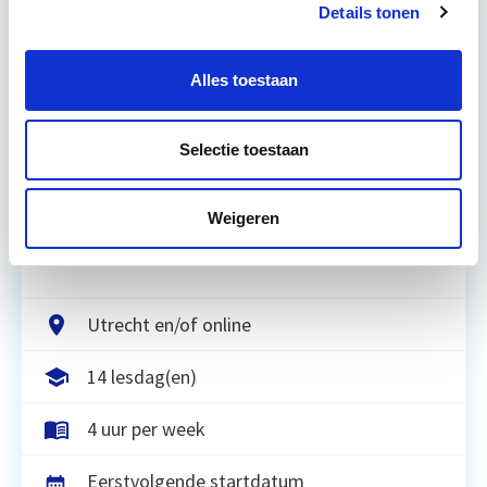
Details tonen
Relevant bij dit artikel
Vastgoedrecht & Bouwrecht
Alles toestaan
Selectie toestaan
Leer hoe je problemen voorkomt én hoe je (helaas
onvermijdelijke) incidentele juridische ongelukken
zo goed mogelijk zelf kunt afhandelen. Klassikaal
Weigeren
en online…
Lees verder
Utrecht en/of online
14 lesdag(en)
4 uur per week
Eerstvolgende startdatum