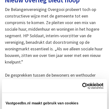
Nieuw overleg biedt hoop
De Belangenvereniging Overgooi probeert toch op
constructieve wijze met de gemeente tot een
compromis te komen. Ze pleiten voor een mix van
sociale huur, middenhuur en woningen in het hogere
segment. HP Soldaat, interim-voorzitter van de
vereniging, benadrukt dat doorstroming op de
woningmarkt essentieel is. „Als we alleen sociale huur
bouwen, zitten we over tien jaar weer met een nieuw
knelpunt.”
De gesprekken tussen de bewoners en wethouder
Tang zijn hervat. Beiden zien ruimte voor een
compromis. Tang heeft laten weten dat ook hij wil dat
de diversiteit en opzet van Overgooi behouden blijven.
Dat biedt hoop voor een toekomst waarin zowel
Vastgoedbs.nl maakt gebruik van cookies
nieuwe als huidige bewoners zich thuis kunnen voelen