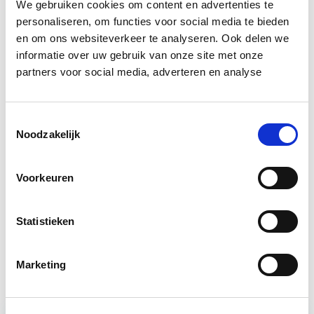
We gebruiken cookies om content en advertenties te
in de wijk.
personaliseren, om functies voor social media te bieden
en om ons websiteverkeer te analyseren. Ook delen we
Bron: nrc.nl
informatie over uw gebruik van onze site met onze
partners voor social media, adverteren en analyse
Boeiend verhaal? Duik dan eens
in deze opleidingen:
Toestemmingsselectie
Noodzakelijk
Vastgoedrecht & Bouwrecht
Start wo 16 sep
Voorkeuren
Bouwrecht
Start wo 16 sep
Statistieken
Circulair Bouwen
Start do 24 sep
Marketing