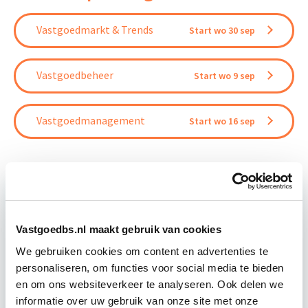
Vastgoedmarkt & Trends
Start wo 30 sep
Vastgoedbeheer
Start wo 9 sep
Vastgoedmanagement
Start wo 16 sep
Relevant bij dit artikel
Business Case voor Vastgoed- &
Vastgoedbs.nl maakt gebruik van cookies
Projectontwikkeling
We gebruiken cookies om content en advertenties te
personaliseren, om functies voor social media te bieden
en om ons websiteverkeer te analyseren. Ook delen we
Tijdens deze opleiding leer je om integraal
informatie over uw gebruik van onze site met onze
vastgoedprojecten te realiseren en/of te