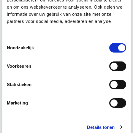
en om ons websiteverkeer te analyseren. Ook delen we
Relevant bij dit artikel
informatie over uw gebruik van onze site met onze
Huurrecht Woonruimte
partners voor social media, adverteren en analyse
De belangrijkste onderwerpen en het
Toestemmingsselectie
onderhandelingsproces bij huur- en verhuur van
Noodzakelijk
woonruimte komen aan bod. Het eigen maken van
praktijkvaardigheden, zoals het…
Lees verder
Voorkeuren
Utrecht
Statistieken
4 uur per week
Marketing
Eerstvolgende startdatum
wo 12 mei 2027 - Utrecht of Online
Details tonen