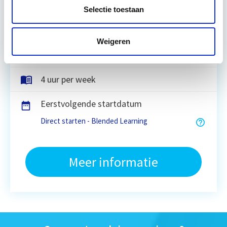
onderhoud van vastgoed. Je leert hoe je duurzaam,
Selectie toestaan
…
Lees verder
Weigeren
15 lesdag(en)
4 uur per week
Eerstvolgende startdatum
Direct starten - Blended Learning
Meer informatie