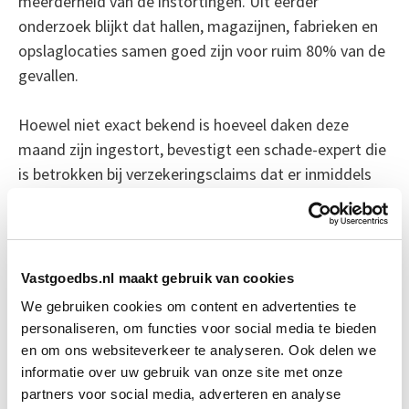
meerderheid van de instortingen. Uit eerder
onderzoek blijkt dat hallen, magazijnen, fabrieken en
opslaglocaties samen goed zijn voor ruim 80% van de
gevallen.
Hoewel niet exact bekend is hoeveel daken deze
maand zijn ingestort, bevestigt een schade-expert die
is betrokken bij verzekeringsclaims dat er inmiddels
acht zaken lopen in verband met schade door sneeuw.
Bron: fd.nl
Vastgoedbs.nl maakt gebruik van cookies
Boeiend verhaal? Duik dan eens
We gebruiken cookies om content en advertenties te
in deze opleidingen:
personaliseren, om functies voor social media te bieden
en om ons websiteverkeer te analyseren. Ook delen we
informatie over uw gebruik van onze site met onze
Onderhoudskundig Inspecteur
Start Direct
partners voor social media, adverteren en analyse
NEN 2767
starten