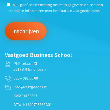
Ja, ik geef toestemming om mijn gegevens op te slaan
en mij te informeren over het laatste vastgoednieuws.
Vastgoed Business School
Philitelaan 73
5617 AM Eindhoven
088 – 091 00 00
info@vastgoedbs.nl
KvK: 34153807
BTW: NL809795863B01