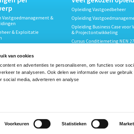
werp
Opleiding Vastgoedbeheer
ch Vastgoedmanagement &
Opleiding Vastgoedmanagem
eidingen
Opleiding Business Case voor 
heer & Exploitatie
& Projectontwikkeling
n
Cursus Conditiemeting NEN 27
cht & Contracten opleidingen
MJOP
wikkeling &
Opleiding Elementaire Bouwk
uik van cookies
ojecten opleidingen
Cursus EP-W Basis Woningen
ontent en advertenties te personaliseren, om functies voor soci
Onderhoud & Inspectie
Opleiding Professioneel VvE-
erkeer te analyseren. Ook delen we informatie over uw gebruik
en
r social media, adverteren en analyse
Opleiding Projectleider Vastg
ing en Energieprestatie
n
Opleiding Vastgoedrecht & B
Cursus Verduurzaming Vastgo
le opleidingen
DMJOP
Voorkeuren
Statistieken
Market