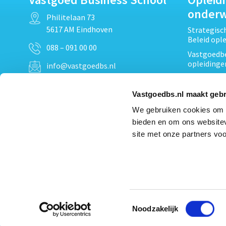
onder
Philitelaan 73
5617 AM Eindhoven
Strategis
Beleid opl
088 – 091 00 00
Vastgoedbe
opleidinge
info@vastgoedbs.nl
Vastgoedre
KvK: 34153807
Projectont
Vastgoedbs.nl maakt gebr
BTW: NL809795863B01
Vastgoedpr
We gebruiken cookies om c
Techniek, 
bieden en om ons websitev
Opleiding
Heb je een vraag?
site met onze partners voo
Verduurzam
Neem
contact
met ons op
opleidinge
Bekijk al
Toestemmingsselectie
Noodzakelijk