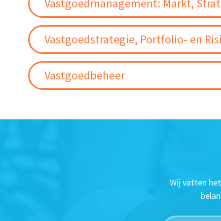
Vastgoedmanagement: Markt, Strate
Vastgoedstrategie, Portfolio- en 
Vastgoedbeheer
Wij vatten he
belan