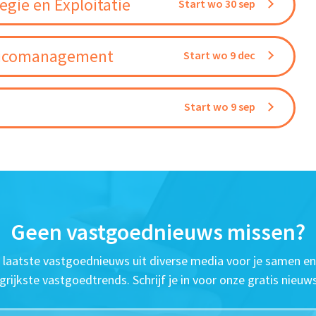
gie en Exploitatie
Start wo 30 sep
Risicomanagement
Start wo 9 dec
Start wo 9 sep
Geen vastgoednieuws missen?
t laatste vastgoednieuws uit diverse media voor je samen en
grijkste vastgoedtrends. Schrijf je in voor onze gratis nieuws