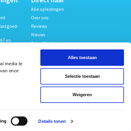
Alle opleidingen
ent
Over ons
Vastgoed-
Reviews
Nieuws
67 en
Accreditaties
FAQ
unde
Alles toestaan
Contact
al media te
Algemene voorwaarden
beheer
 van onze
Selectie toestaan
Privacy verklaring
oed
ouwrecht
Volg ons op
Weigeren
ed en
ing
Details tonen