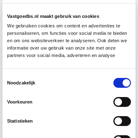
Business Case voor Vastgoed- &
Start do
Vastgoedbs.nl maakt gebruik van cookies
Projectontwikkeling
10 sep
We gebruiken cookies om content en advertenties te
personaliseren, om functies voor social media te bieden
en om ons websiteverkeer te analyseren. Ook delen we
informatie over uw gebruik van onze site met onze
partners voor social media, adverteren en analyse
Relevant bij dit artikel
Vastgoedrecht & Bouwrecht
Toestemmingsselectie
Noodzakelijk
Leer hoe je problemen voorkomt én hoe je (helaas
onvermijdelijke) incidentele juridische ongelukken
Voorkeuren
zo goed mogelijk zelf kunt afhandelen. Klassikaal
en online…
Lees verder
Statistieken