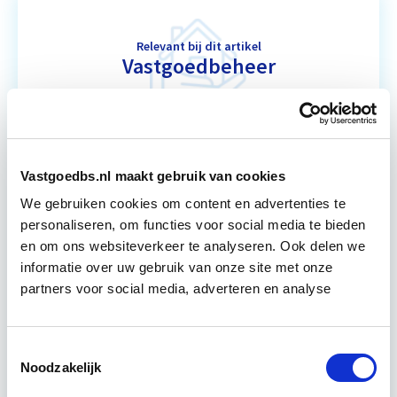
Relevant bij dit artikel
Vastgoedbeheer
De opleiding Vastgoedbeheer biedt jou een helder,
integraal denk- en werkmodel om op tactisch en
operationeel niveau vastgoed optimaal te
Vastgoedbs.nl maakt gebruik van cookies
exploiteren. De…
Lees verder
We gebruiken cookies om content en advertenties te
personaliseren, om functies voor social media te bieden
en om ons websiteverkeer te analyseren. Ook delen we
Utrecht & online
informatie over uw gebruik van onze site met onze
partners voor social media, adverteren en analyse
6 Lesdagen lesdag(en)
4-8 uur per les
Toestemmingsselectie
Noodzakelijk
Eerstvolgende startdatum