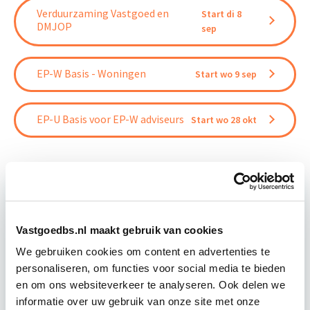
Verduurzaming Vastgoed en
Start di 8
DMJOP
sep
EP-W Basis - Woningen
Start wo 9 sep
EP-U Basis voor EP-W adviseurs
Start wo 28 okt
Relevant bij dit artikel
Vastgoedbs.nl maakt gebruik van cookies
Circulair Bouwen
We gebruiken cookies om content en advertenties te
personaliseren, om functies voor social media te bieden
en om ons websiteverkeer te analyseren. Ook delen we
Circulair bouwen is de toekomst. Letterlijk, want in
informatie over uw gebruik van onze site met onze
2050 wil de Nederlandse overheid dat de