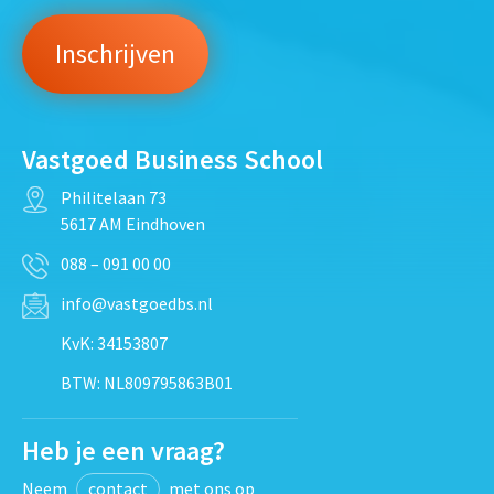
Vastgoed Business School
Philitelaan 73
5617 AM Eindhoven
088 – 091 00 00
info@vastgoedbs.nl
KvK: 34153807
BTW: NL809795863B01
Heb je een vraag?
Neem
contact
met ons op