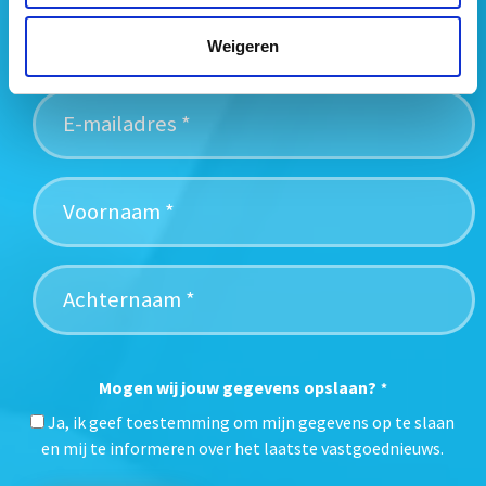
vastgoedtrends. Schrijf je in voor onze gratis
nieuwsbrief:
Weigeren
Mogen wij jouw gegevens opslaan?
*
Ja, ik geef toestemming om mijn gegevens op te slaan
en mij te informeren over het laatste vastgoednieuws.