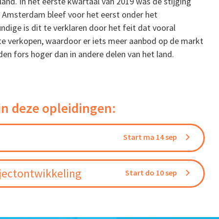
land. In het eerste kwartaal van 2019 was de stijging
in Amsterdam bleef voor het eerst onder het
dige is dit te verklaren door het feit dat vooral
 te verkopen, waardoor er iets meer aanbod op de markt
den fors hoger dan in andere delen van het land.
in deze opleidingen:
Start ma 14 sep
jectontwikkeling
Start do 10 sep