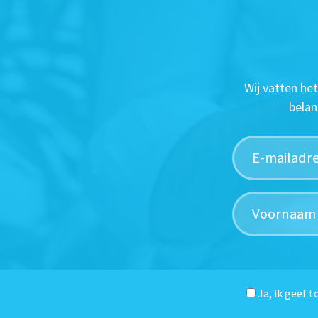
Wij vatten he
belan
Ja, ik geef 