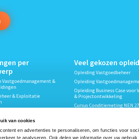
ingen per
Veel gekozen oplei
werp
Opleiding Vastgoedbeheer
ch Vastgoedmanagement &
Opleiding Vastgoedmanagem
eidingen
Opleiding Business Case voor 
heer & Exploitatie
& Projectontwikkeling
n
Cursus Conditiemeting NEN 27
cht & Contracten opleidingen
MJOP
wikkeling &
Opleiding Elementaire Bouwk
uik van cookies
ojecten opleidingen
Cursus EP-W Basis Woningen
ontent en advertenties te personaliseren, om functies voor soci
Onderhoud & Inspectie
Opleiding Professioneel VvE-
erkeer te analyseren. Ook delen we informatie over uw gebruik