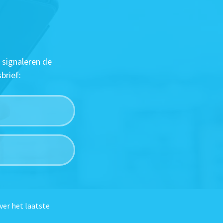
 signaleren de
brief:
ver het laatste