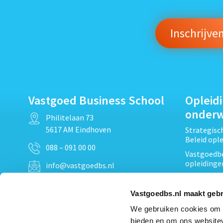
Vastgoed Business School
Opleid
onder
Philitelaan 73
5617 AM Eindhoven
Strategis
Beleid opl
088 – 091 00 00
Vastgoedbe
opleidinge
info@vastgoedbs.nl
Vastgoedre
KvK: 34153807
Projectont
Vastgoedbs.nl maakt gebr
BTW: NL809795863B01
Vastgoedpr
We gebruiken cookies om c
Techniek, 
bieden en om ons websitev