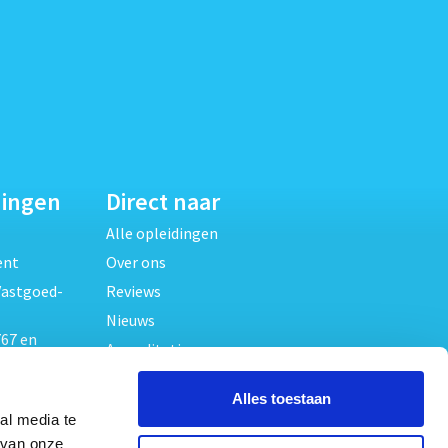
dingen
Direct naar
Alle opleidingen
ent
Over ons
Vastgoed-
Reviews
Nieuws
67 en
Accreditaties
FAQ
unde
Alles toestaan
Contact
al media te
Algemene voorwaarden
beheer
 van onze