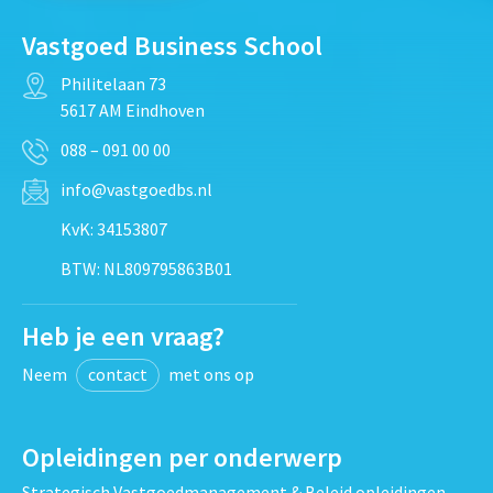
Vastgoed Business School
Philitelaan 73
5617 AM Eindhoven
088 – 091 00 00
info@vastgoedbs.nl
KvK: 34153807
BTW: NL809795863B01
Heb je een vraag?
Neem
contact
met ons op
Opleidingen per onderwerp
Strategisch Vastgoedmanagement & Beleid opleidingen