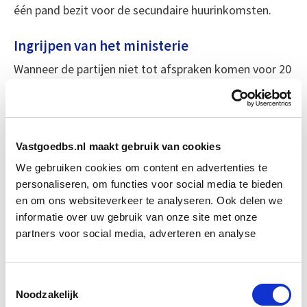
één pand bezit voor de secundaire huurinkomsten.
Ingrijpen van het ministerie
Wanneer de partijen niet tot afspraken komen voor 20
april, dan kan het ministerie ingrijpen. Dit zou zelfs tot
een noodwet kunnen leiden wanneer geen andere
oplossing gevonden wordt. Toch lijkt de kans groot
dat de onderhandelingen opnieuw op niets uitlopen.
Vastgoedbs.nl maakt gebruik van cookies
De emoties zijn sterk en de sessie verlopen
We gebruiken cookies om content en advertenties te
allesbehalve soepel.
personaliseren, om functies voor social media te bieden
en om ons websiteverkeer te analyseren. Ook delen we
Gebrek aan vertrouwen
informatie over uw gebruik van onze site met onze
partners voor social media, adverteren en analyse
De winkeliers laten weten weinig vertrouwen in de
situatie te hebben. Sommigen zouden EZK liever snel
zien ingrijpen en zo de huurafspraken af te dwingen.
Toestemmingsselectie
Dit is ontstaan door de starre opstelling van een deel
Noodzakelijk