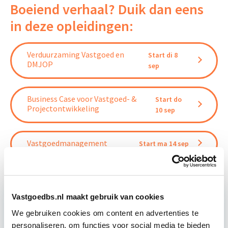
Boeiend verhaal? Duik dan eens
in deze opleidingen:
Verduurzaming Vastgoed en
Start di 8
DMJOP
sep
Business Case voor Vastgoed- &
Start do
Projectontwikkeling
10 sep
Vastgoedmanagement
Start ma 14 sep
Vastgoedbs.nl maakt gebruik van cookies
We gebruiken cookies om content en advertenties te
Relevant bij dit artikel
personaliseren, om functies voor social media te bieden