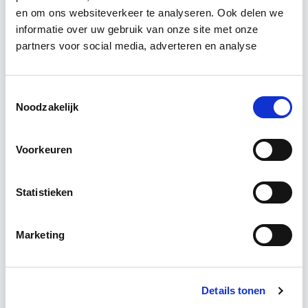
Vastgoedrecht & Bouwrecht
en om ons websiteverkeer te analyseren. Ook delen we
informatie over uw gebruik van onze site met onze
partners voor social media, adverteren en analyse
Leer hoe je problemen voorkomt én hoe je (helaas
onvermijdelijke) incidentele juridische ongelukken
zo goed mogelijk zelf kunt afhandelen. Klassikaal
Toestemmingsselectie
en online…
Lees verder
Noodzakelijk
Voorkeuren
Utrecht en/of online
14 lesdag(en)
Statistieken
4 uur per week
Marketing
Eerstvolgende startdatum
wo 16 sep 2026 - Utrecht of Online
Details tonen