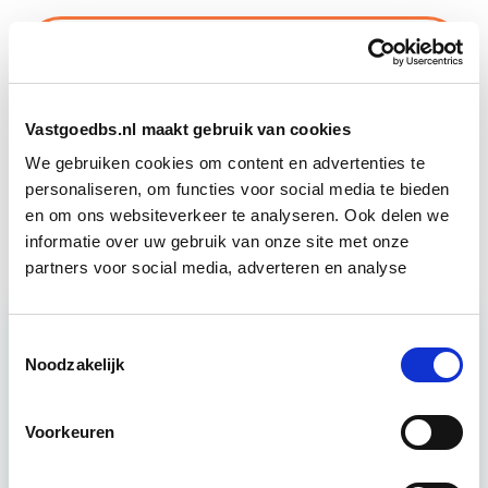
Business Case voor Vastgoed- &
Start do
Projectontwikkeling
10 sep
Vastgoedbs.nl maakt gebruik van cookies
Vastgoedfinanciering
Start do 19 nov
We gebruiken cookies om content en advertenties te
personaliseren, om functies voor social media te bieden
Circulair Bouwen
Start do 24 sep
en om ons websiteverkeer te analyseren. Ook delen we
informatie over uw gebruik van onze site met onze
partners voor social media, adverteren en analyse
Toestemmingsselectie
Relevant bij dit artikel
Noodzakelijk
Business Case voor Vastgoed- &
Projectontwikkeling
Voorkeuren
Tijdens deze opleiding leer je om integraal