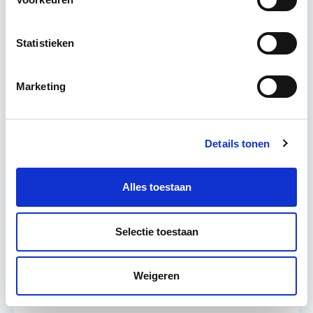
Business Case voor Vastgoed- &
Projectontwikkeling
Statistieken
Tijdens deze opleiding leer je om integraal
vastgoedprojecten te realiseren en/of te
Marketing
verbeteren. De belangrijkste trends in vastgoed
komen voorbij, waarbij de…
Lees verder
Details tonen
Utrecht en/of online
Alles toestaan
15 Lesdagen lesdag(en)
Selectie toestaan
4 - 8 uur per week
Eerstvolgende startdatum
Weigeren
do 10 sep 2026 - Utrecht of Online