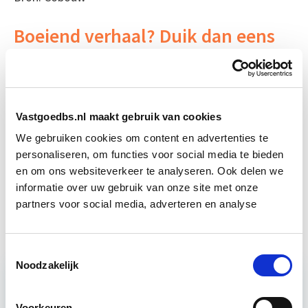
Boeiend verhaal? Duik dan eens
in deze opleidingen:
Circulair Bouwen
Start do 24 sep
Vastgoedbs.nl maakt gebruik van cookies
We gebruiken cookies om content en advertenties te
Ontwerp- & bouwproces en
Start do 8
kwaliteitsborging
personaliseren, om functies voor social media te bieden
okt
en om ons websiteverkeer te analyseren. Ook delen we
informatie over uw gebruik van onze site met onze
Projectleider Vastgoed
Start di 22 sep
partners voor social media, adverteren en analyse
Toestemmingsselectie
Noodzakelijk
Relevant bij dit artikel
Voorkeuren