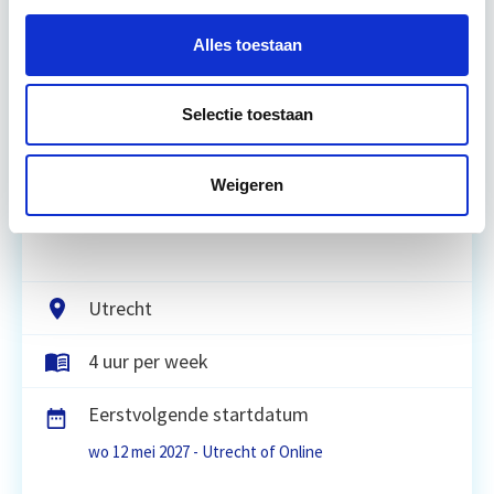
Relevant bij dit artikel
Alles toestaan
Huurrecht Woonruimte
Selectie toestaan
De belangrijkste onderwerpen en het
onderhandelingsproces bij huur- en verhuur van
Weigeren
woonruimte komen aan bod. Het eigen maken van
praktijkvaardigheden, zoals het…
Lees verder
Utrecht
4 uur per week
Eerstvolgende startdatum
wo 12 mei 2027 - Utrecht of Online