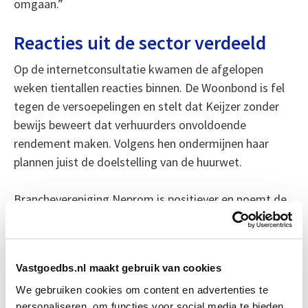
omgaan.”
Reacties uit de sector verdeeld
Op de internetconsultatie kwamen de afgelopen
weken tientallen reacties binnen. De Woonbond is fel
tegen de versoepelingen en stelt dat Keijzer zonder
bewijs beweert dat verhuurders onvoldoende
rendement maken. Volgens hen ondermijnen haar
plannen juist de doelstelling van de huurwet.
Branchevereniging Neprom is positiever en noemt de
stap van Keijzer “een goed begin”, maar vindt de
maatregelen nog onvoldoende om het aanbod aan
middenhuurwoningen op peil te houden. De
Vastgoedbs.nl maakt gebruik van cookies
organisatie pleit voor meer structurele maatregelen
We gebruiken cookies om content en advertenties te
die investeringen in de huurmarkt aantrekkelijker
personaliseren, om functies voor social media te bieden