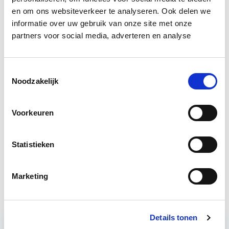
maken.
en om ons websiteverkeer te analyseren. Ook delen we
informatie over uw gebruik van onze site met onze
Bron: fd.nl
partners voor social media, adverteren en analyse
Boeiend verhaal? Duik dan eens
in deze opleidingen:
Toestemmingsselectie
Noodzakelijk
Huurrecht Woonruimte
Start wo 12 mei
Voorkeuren
Huurrecht Bedrijfsruimte
Start wo 9 jun
Statistieken
Vastgoedmanagement
Start ma 14 sep
Marketing
Details tonen