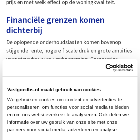
prijs en met welk effect op de woningkwaliteit.
Financiële grenzen komen
dichterbij
De oplopende onderhoudslasten komen bovenop
stijgende rente, hogere fiscale druk en grote ambities
voor nieuwbouw en verduurzaming. Corporaties
moeten de komende jaren meer lenen om hun
opgaven te kunnen uitvoeren, terwijl hun
huurinkomsten niet in hetzelfde tempo meegroeien.
Vastgoedbs.nl maakt gebruik van cookies
Daardoor neemt de spanning in het verdienmodel toe.
We gebruiken cookies om content en advertenties te
personaliseren, om functies voor social media te bieden
Een belangrijke graadmeter is de interest coverage
en om ons websiteverkeer te analyseren. Ook delen we
ratio, de verhouding tussen netto huurinkomsten en
informatie over uw gebruik van onze site met onze
rentelasten. Als die ratio te laag wordt, kunnen
partners voor social media, adverteren en analyse
corporaties minder gunstig lenen met borging van het