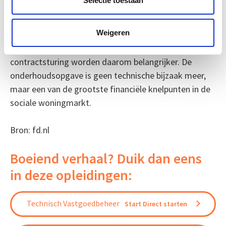
Selectie toestaan
Wie de corporatiesector volgt, ziet dat onderhoud
steeds vaker de haalbaarheid van investeringsplannen
Weigeren
bepaalt. Betere data, realistischer
meerjarenonderhoudsplannen en strakkere
contractsturing worden daarom belangrijker. De
onderhoudsopgave is geen technische bijzaak meer,
maar een van de grootste financiële knelpunten in de
sociale woningmarkt.
Bron: fd.nl
Boeiend verhaal? Duik dan eens
in deze opleidingen:
Technisch Vastgoedbeheer
Start Direct starten