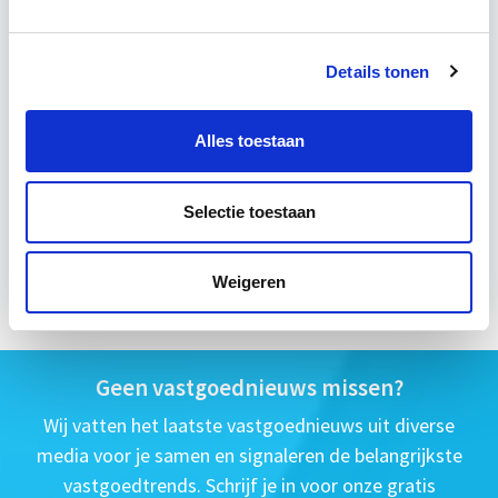
Utrecht
4 uur per week
Details tonen
Eerstvolgende startdatum
Alles toestaan
wo 28 okt 2026 - Utrecht of Online
Selectie toestaan
Meer informatie
Weigeren
Geen vastgoednieuws missen?
Wij vatten het laatste vastgoednieuws uit diverse
media voor je samen en signaleren de belangrijkste
vastgoedtrends. Schrijf je in voor onze gratis