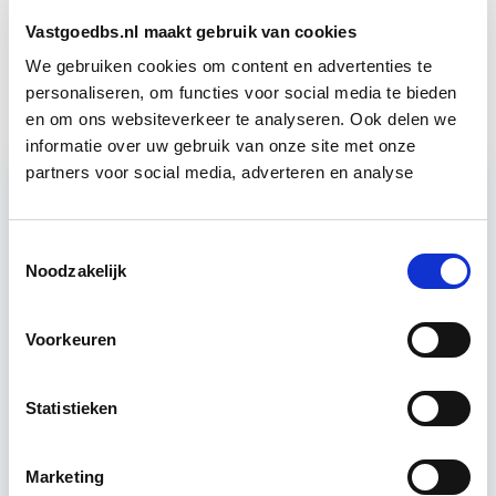
Vastgoedbs.nl maakt gebruik van cookies
Vergunningverlening, Handhaving
Start wo 11
en Stikstof
We gebruiken cookies om content en advertenties te
nov
personaliseren, om functies voor social media te bieden
en om ons websiteverkeer te analyseren. Ook delen we
informatie over uw gebruik van onze site met onze
partners voor social media, adverteren en analyse
Relevant bij dit artikel
Omgevingsrecht
Toestemmingsselectie
Noodzakelijk
In de cursus Omgevingsrecht behandelen we de in
Voorkeuren
2010 geïntroduceerde Wet Algemene Bepalingen
Omgevingsrecht, de hoofdlijnen van het ruimtelijk
Statistieken
ordeningsrecht en de…
Lees verder
Marketing