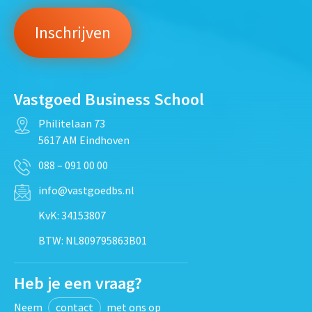
Vastgoed Business School
Philitelaan 73
5617 AM Eindhoven
088 – 091 00 00
info@vastgoedbs.nl
KvK: 34153807
BTW: NL809795863B01
Heb je een vraag?
Neem
contact
met ons op