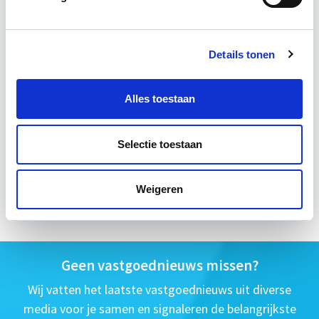
14 lesdag(en)
4 uur per week
Details tonen
Eerstvolgende startdatum
Alles toestaan
wo 16 sep 2026 - Utrecht of Online
Selectie toestaan
Meer informatie
Weigeren
Geen vastgoednieuws missen?
Wij vatten het laatste vastgoednieuws uit diverse
media voor je samen en signaleren de belangrijkste