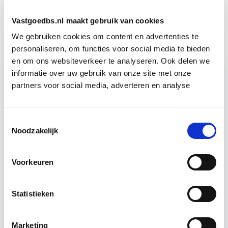
Business Case voor Vastgoed- &
Start do
Projectontwikkeling
10 sep
Vastgoedbs.nl maakt gebruik van cookies
We gebruiken cookies om content en advertenties te
personaliseren, om functies voor social media te bieden
en om ons websiteverkeer te analyseren. Ook delen we
informatie over uw gebruik van onze site met onze
partners voor social media, adverteren en analyse
Relevant bij dit artikel
Vastgoedrecht & Bouwrecht
Toestemmingsselectie
Noodzakelijk
Leer hoe je problemen voorkomt én hoe je (helaas
onvermijdelijke) incidentele juridische ongelukken
Voorkeuren
zo goed mogelijk zelf kunt afhandelen. Klassikaal
en online…
Lees verder
Statistieken
Utrecht en/of online
Marketing