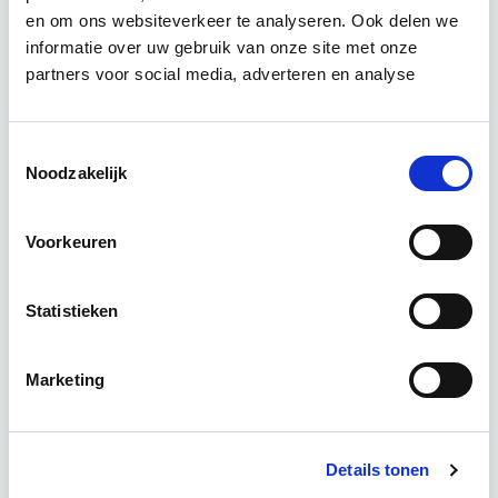
Circulair Bouwen
en om ons websiteverkeer te analyseren. Ook delen we
informatie over uw gebruik van onze site met onze
partners voor social media, adverteren en analyse
Circulair bouwen is de toekomst. Letterlijk, want in
2050 wil de Nederlandse overheid dat de
bouweconomie volledig circulair is. Dit betekent
Toestemmingsselectie
dat…
Lees verder
Noodzakelijk
Voorkeuren
Utrecht of online
18 lesdagen lesdag(en)
Statistieken
4 uur per week zelfstudie
Marketing
Eerstvolgende startdatum
do 24 sep 2026 - Zie lesinformatie
Details tonen