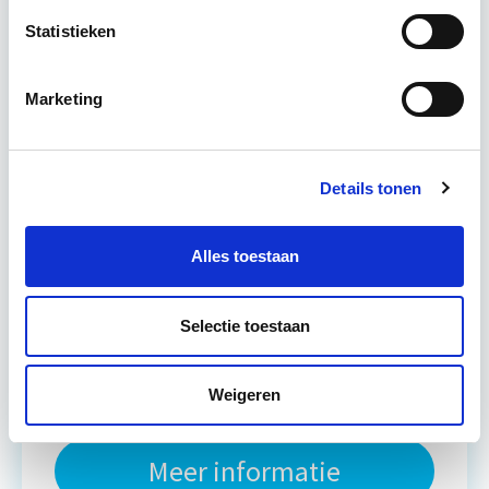
Tijdens deze opleiding leer je om integraal
Statistieken
vastgoedprojecten te realiseren en/of te
verbeteren. De belangrijkste trends in vastgoed
Marketing
komen voorbij, waarbij de…
Lees verder
Utrecht en/of online
Details tonen
15 Lesdagen lesdag(en)
Alles toestaan
4 - 8 uur per week
Selectie toestaan
Eerstvolgende startdatum
do 10 sep 2026 - Utrecht of Online
Weigeren
Meer informatie