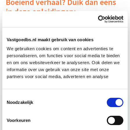
Boeiend verhaal? Duik dan eens
in deze opleidingen:
Circulair Bouwen
Start do 24 sep
Vastgoedbs.nl maakt gebruik van cookies
Vastgoedmarkt & Trends
Start wo 30 sep
We gebruiken cookies om content en advertenties te
personaliseren, om functies voor social media te bieden
en om ons websiteverkeer te analyseren. Ook delen we
Vastgoedwaarde
Start do 10 sep
informatie over uw gebruik van onze site met onze
partners voor social media, adverteren en analyse
Toestemmingsselectie
Noodzakelijk
Relevant bij dit artikel
Business Case voor Vastgoed- &
Projectontwikkeling
Voorkeuren