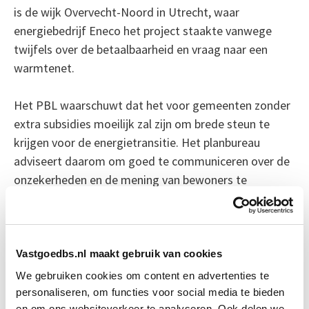
is de wijk Overvecht-Noord in Utrecht, waar
energiebedrijf Eneco het project staakte vanwege
twijfels over de betaalbaarheid en vraag naar een
warmtenet.
Het PBL waarschuwt dat het voor gemeenten zonder
extra subsidies moeilijk zal zijn om brede steun te
krijgen voor de energietransitie. Het planbureau
adviseert daarom om goed te communiceren over de
onzekerheden en de mening van bewoners te
betrekken bij de ontwikkeling van plannen voor
aardgasvrije wijken.
Bron: nos.nl
Vastgoedbs.nl maakt gebruik van cookies
We gebruiken cookies om content en advertenties te
Boeiend verhaal? Duik dan eens
personaliseren, om functies voor social media te bieden
en om ons websiteverkeer te analyseren. Ook delen we