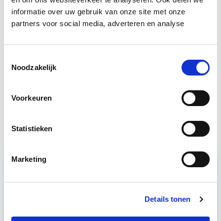
in deze opleidingen:
informatie over uw gebruik van onze site met onze
partners voor social media, adverteren en analyse
Verduurzaming Vastgoed en
Start di 8
DMJOP
sep
Toestemmingsselectie
Noodzakelijk
EP-W Basis - Woningen
Start wo 9 sep
Voorkeuren
Circulair Bouwen
Start do 24 sep
Statistieken
Marketing
Relevant bij dit artikel
Verduurzaming Vastgoed en
DMJOP
Details tonen