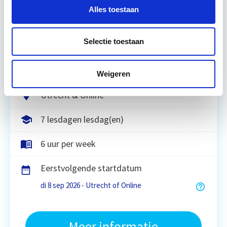
Tijdens deze opleiding leer je duurzaamheid
Alles toestaan
integraal te benaderen, maatregelen te
formuleren en te vertalen naar een duurzaam
Selectie toestaan
meerjarenonderhoudsplan (DMJOP). Hierbij
worden…
Lees verder
Weigeren
Utrecht & Online
7 lesdagen lesdag(en)
6 uur per week
Eerstvolgende startdatum
di 8 sep 2026 - Utrecht of Online
Meer informatie