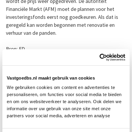
wordt de prijs weer opgedreven. De autoriteit
Financiële Markt (AFM) moet de plannen voor het
investeringsfonds eerst nog goedkeuren. Als dat is
geregeld kan worden begonnen met renovatie en
verhuur van de panden.
Bron: FD
Boeiend verhaal? Duik dan eens
in deze opleidingen:
Vastgoedbs.nl maakt gebruik van cookies
We gebruiken cookies om content en advertenties te
Vastgoedmanagement
Start wo 16 sep
personaliseren, om functies voor social media te bieden
en om ons websiteverkeer te analyseren. Ook delen we
informatie over uw gebruik van onze site met onze
Vastgoedrekenen, opbrengsten en
Start do 5
partners voor social media, adverteren en analyse
kosten
nov