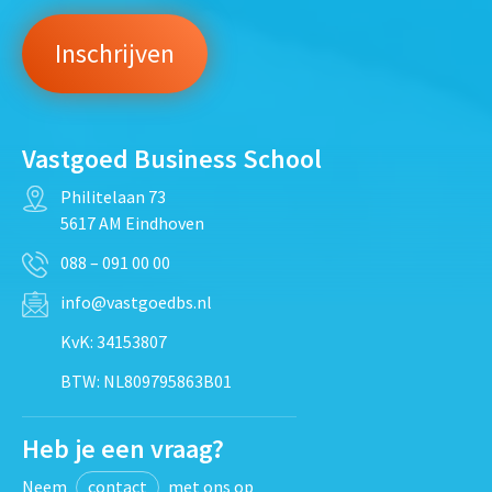
Vastgoed Business School
Philitelaan 73
5617 AM Eindhoven
088 – 091 00 00
info@vastgoedbs.nl
KvK: 34153807
BTW: NL809795863B01
Heb je een vraag?
Neem
contact
met ons op