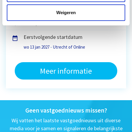
3 dagdelen lesdag(en)
Weigeren
4 uur per week
Eerstvolgende startdatum
wo 13 jan 2027 - Utrecht of Online
Meer informatie
Geen vastgoednieuws missen?
Wij vatten het laatste vastgoednieuws uit diverse
media voor je samen en signaleren de belangrijkste