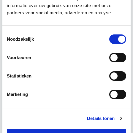
informatie over uw gebruik van onze site met onze
De opleiding Vastgoedbeheer biedt jou een helder,
partners voor social media, adverteren en analyse
integraal denk- en werkmodel om op tactisch en
operationeel niveau vastgoed optimaal te
exploiteren. De…
Lees verder
Toestemmingsselectie
Noodzakelijk
Utrecht & online
Voorkeuren
6 Lesdagen lesdag(en)
Statistieken
4-8 uur per les
Marketing
Eerstvolgende startdatum
wo 9 sep 2026 - Utrecht of Online
Details tonen
Meer informatie