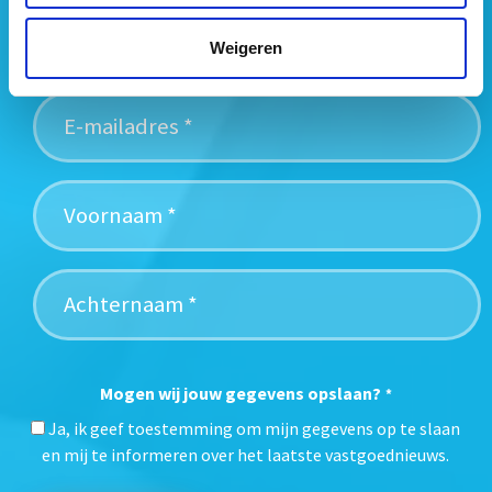
vastgoedtrends. Schrijf je in voor onze gratis
nieuwsbrief:
Weigeren
Mogen wij jouw gegevens opslaan?
*
Ja, ik geef toestemming om mijn gegevens op te slaan
en mij te informeren over het laatste vastgoednieuws.