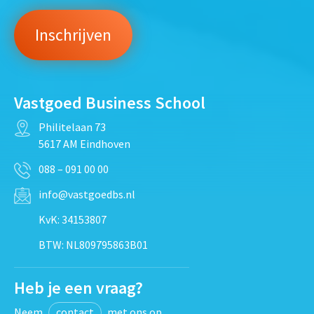
Vastgoed Business School
Philitelaan 73
5617 AM Eindhoven
088 – 091 00 00
info@vastgoedbs.nl
KvK: 34153807
BTW: NL809795863B01
Heb je een vraag?
Neem
contact
met ons op