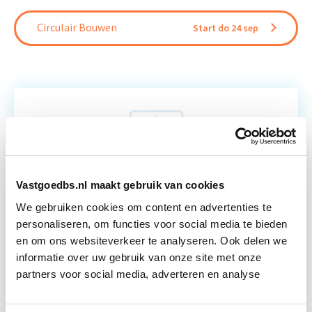
Circulair Bouwen
Start do 24 sep
Relevant bij dit artikel
Business Case voor Vastgoed- &
Projectontwikkeling
Vastgoedbs.nl maakt gebruik van cookies
Tijdens deze opleiding leer je om integraal
We gebruiken cookies om content en advertenties te
vastgoedprojecten te realiseren en/of te
personaliseren, om functies voor social media te bieden
verbeteren. De belangrijkste trends in vastgoed
en om ons websiteverkeer te analyseren. Ook delen we
komen voorbij, waarbij de…
Lees verder
informatie over uw gebruik van onze site met onze
partners voor social media, adverteren en analyse
Utrecht en/of online