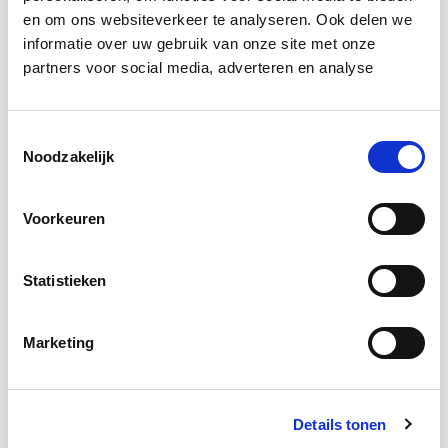
Projectontwikkeling
en om ons websiteverkeer te analyseren. Ook delen we
informatie over uw gebruik van onze site met onze
partners voor social media, adverteren en analyse
Tijdens deze opleiding leer je om integraal
vastgoedprojecten te realiseren en/of te
verbeteren. De belangrijkste trends in vastgoed
Toestemmingsselectie
komen voorbij, waarbij de…
Lees verder
Noodzakelijk
Voorkeuren
Utrecht en/of online
15 Lesdagen lesdag(en)
Statistieken
4 - 8 uur per week
Marketing
Eerstvolgende startdatum
do 10 sep 2026 - Utrecht of Online
Details tonen