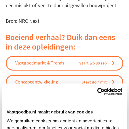
een mislukt of veel te duur uitgevallen bouwproject.
Bron: NRC Next
Boeiend verhaal? Duik dan eens
in deze opleidingen:
Vastgoedmarkt & Trends
Start wo 30 sep
Conceptontwikkeling
Start do 4 mrt
Vastgoedbs.nl maakt gebruik van cookies
Relevant bij dit artikel
We gebruiken cookies om content en advertenties te
Business Case voor Vastgoed- &
personaliseren, om functies voor social media te bieden