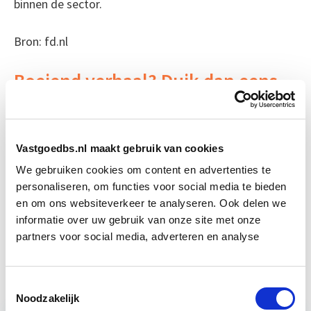
binnen de sector.
Bron: fd.nl
Boeiend verhaal? Duik dan eens
in deze opleidingen:
Vastgoedmanagement
Start ma 14 sep
Vastgoedbs.nl maakt gebruik van cookies
We gebruiken cookies om content en advertenties te
personaliseren, om functies voor social media te bieden
Aankoop en Verkoop van
Start wo 7
Vastgoed
en om ons websiteverkeer te analyseren. Ook delen we
apr
informatie over uw gebruik van onze site met onze
partners voor social media, adverteren en analyse
Huurrecht Bedrijfsruimte
Start wo 9 jun
Toestemmingsselectie
Noodzakelijk