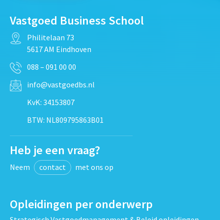
Vastgoed Business School
Philitelaan 73
5617 AM Eindhoven
088 – 091 00 00
info@vastgoedbs.nl
KvK: 34153807
BTW: NL809795863B01
Heb je een vraag?
Neem
contact
met ons op
Opleidingen per onderwerp
Strategisch Vastgoedmanagement & Beleid opleidingen