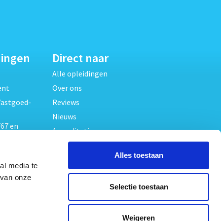
dingen
Direct naar
Alle opleidingen
ent
Over ons
Vastgoed-
Reviews
Nieuws
67 en
Accreditaties
FAQ
unde
Alles toestaan
Contact
al media te
Algemene voorwaarden
beheer
 van onze
Selectie toestaan
Privacy verklaring
oed
ouwrecht
Volg ons op
Weigeren
ed en