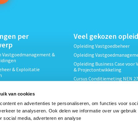
ingen per
Veel gekozen oplei
werp
Opleiding Vastgoedbeheer
ch Vastgoedmanagement &
Opleiding Vastgoedmanagem
eidingen
Opleiding Business Case voor 
heer & Exploitatie
& Projectontwikkeling
n
Cursus Conditiemeting NEN 27
cht & Contracten opleidingen
MJOP
wikkeling &
Opleiding Elementaire Bouwk
uik van cookies
ojecten opleidingen
Cursus EP-W Basis Woningen
ontent en advertenties te personaliseren, om functies voor soci
Onderhoud & Inspectie
Opleiding Professioneel VvE-
erkeer te analyseren. Ook delen we informatie over uw gebruik
en
r social media, adverteren en analyse
Opleiding Projectleider Vastg
ing en Energieprestatie
n
Opleiding Vastgoedrecht & B
Cursus Verduurzaming Vastgo