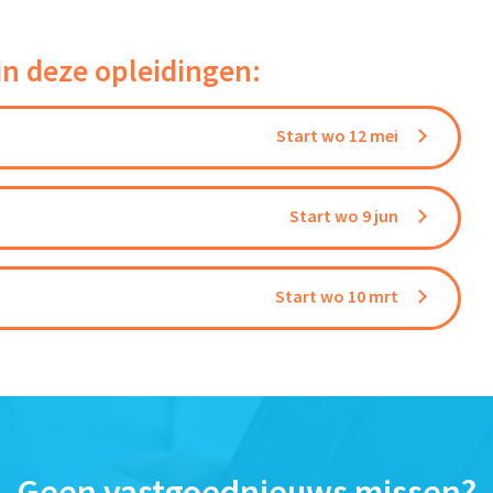
in deze opleidingen:
Start wo 12 mei
Start wo 9 jun
Start wo 10 mrt
Geen vastgoednieuws missen?