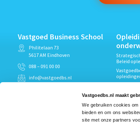
Vastgoed Business School
Opleid
onder
Philitelaan 73
5617 AM Eindhoven
Strategis
Beleid opl
088 – 091 00 00
Vastgoedbe
opleidinge
info@vastgoedbs.nl
Vastgoedre
KvK: 34153807
Projectont
Vastgoedbs.nl maakt gebr
BTW: NL809795863B01
Vastgoedpr
We gebruiken cookies om c
Techniek, 
bieden en om ons websitev
Opleiding
Heb je een vraag?
site met onze partners voo
Verduurzam
Neem
contact
met ons op
opleidinge