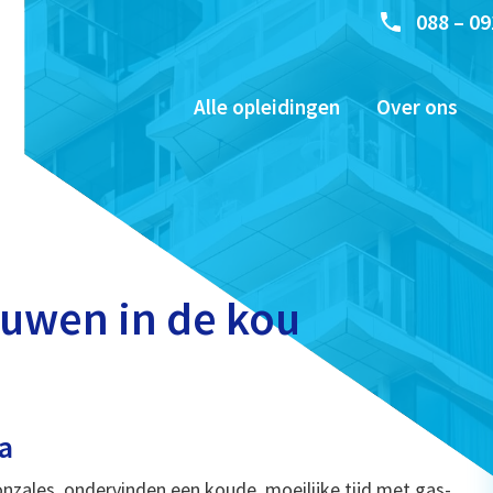
088 – 09
Alle opleidingen
Over ons
uwen in de kou
ra
zales, ondervinden een koude, moeilijke tijd met gas-