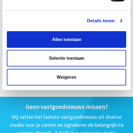
17 Lesdagen lesdag(en)
120 uur
Details tonen
Eerstvolgende startdatum
Alles toestaan
Direct starten - Blended Learning
Selectie toestaan
Meer informatie
Weigeren
Geen vastgoednieuws missen?
Wij vatten het laatste vastgoednieuws uit diverse
media voor je samen en signaleren de belangrijkste
vastgoedtrends. Schrijf je in voor onze gratis