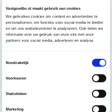
Brandveiligheid
Start Direct
Vastgoedbs.nl maakt gebruik van cookies
Gebouwbeheer
starten
We gebruiken cookies om content en advertenties te
personaliseren, om functies voor social media te bieden
en om ons websiteverkeer te analyseren. Ook delen we
informatie over uw gebruik van onze site met onze
partners voor social media, adverteren en analyse
Relevant bij dit artikel
Integraal Vastgoedadviseur
(BOEI)
Toestemmingsselectie
Noodzakelijk
De opleiding Integraal Vastgoedadviseur is
Voorkeuren
bestemd voor vaktechnische deskundigen die de
integrale adviesrapporten willen kunnen
opstellen op basis van de RVB BOEI-methodiek.
Statistieken
Lees verder
Marketing