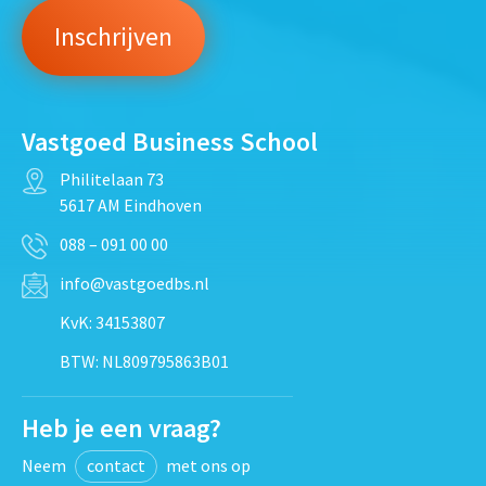
Vastgoed Business School
Philitelaan 73
5617 AM Eindhoven
088 – 091 00 00
info@vastgoedbs.nl
KvK: 34153807
BTW: NL809795863B01
Heb je een vraag?
Neem
contact
met ons op