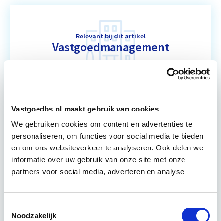
Relevant bij dit artikel
Vastgoedmanagement
De opleiding Vastgoedmanagement biedt een
helder, integraal denk- en werkmodel om op
strategisch en tactisch niveau jouw
Vastgoedbs.nl maakt gebruik van cookies
vastgoedportefeuille optimaal te exploiteren.
We gebruiken cookies om content en advertenties te
De…
Lees verder
personaliseren, om functies voor social media te bieden
en om ons websiteverkeer te analyseren. Ook delen we
informatie over uw gebruik van onze site met onze
Utrecht en/of Online
partners voor social media, adverteren en analyse
15 Lesdagen lesdag(en)
Toestemmingsselectie
4 - 8 uur per week
Noodzakelijk