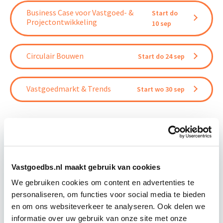
Business Case voor Vastgoed- &
Start do
Projectontwikkeling
10 sep
Circulair Bouwen
Start do 24 sep
Vastgoedmarkt & Trends
Start wo 30 sep
Relevant bij dit artikel
Business Case voor Vastgoed- &
Vastgoedbs.nl maakt gebruik van cookies
Projectontwikkeling
We gebruiken cookies om content en advertenties te
personaliseren, om functies voor social media te bieden
en om ons websiteverkeer te analyseren. Ook delen we
Tijdens deze opleiding leer je om integraal
informatie over uw gebruik van onze site met onze
vastgoedprojecten te realiseren en/of te