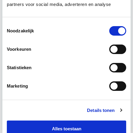
partners voor social media, adverteren en analyse
verbeteren. De belangrijkste trends in vastgoed
komen voorbij, waarbij de…
Lees verder
Toestemmingsselectie
Noodzakelijk
Utrecht en/of online
Voorkeuren
15 Lesdagen lesdag(en)
4 - 8 uur per week
Statistieken
Eerstvolgende startdatum
Marketing
do 10 sep 2026 - Utrecht of Online
Details tonen
Meer informatie
Alles toestaan