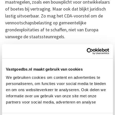
maatregelen, zoals een bouwplicht voor ontwikkelaars
of boetes bij vertraging. Maar ook dat blijkt juridisch
lastig uitvoerbaar. Zo mag het CDA-voorstel om de
vennootschapsbelasting op gemeentelijke
grondexploitaties af te schaffen, niet van Europa
vanwege de staatssteunregels.
Bron: fd.nl
Boeiend verhaal? Duik dan eens
Vastgoedbs.nl maakt gebruik van cookies
in deze opleidingen:
We gebruiken cookies om content en advertenties te
personaliseren, om functies voor social media te bieden
Business Case voor Vastgoed- &
Start do
en om ons websiteverkeer te analyseren. Ook delen we
Projectontwikkeling
10 sep
informatie over uw gebruik van onze site met onze
partners voor social media, adverteren en analyse
Vastgoedrekenen
Start wo 13 jan