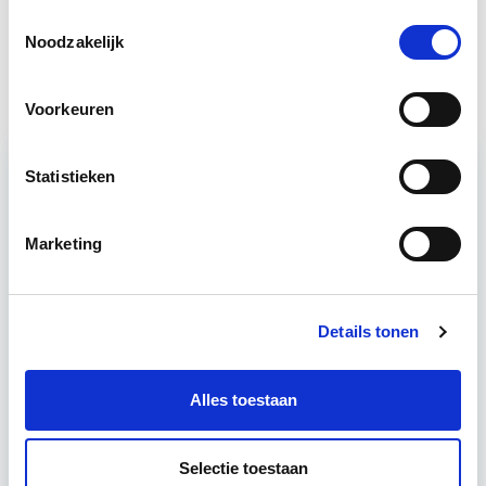
Toestemmingsselectie
Noodzakelijk
Vastgoedfinanciering
Start do 19 nov
Voorkeuren
Statistieken
Relevant bij dit artikel
Business Case voor Vastgoed- &
Marketing
Projectontwikkeling
Tijdens deze opleiding leer je om integraal
Details tonen
vastgoedprojecten te realiseren en/of te
verbeteren. De belangrijkste trends in vastgoed
komen voorbij, waarbij de…
Lees verder
Alles toestaan
Selectie toestaan
Utrecht en/of online