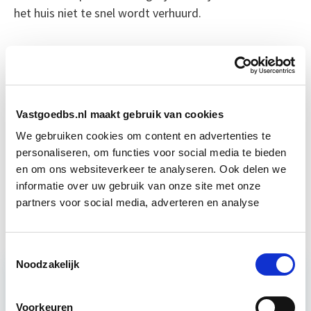
het huis niet te snel wordt verhuurd.
Bron: Het Financieele Dagblad
Boeiend verhaal? Duik dan eens
in deze opleidingen:
Vastgoedbs.nl maakt gebruik van cookies
We gebruiken cookies om content en advertenties te
Huurrecht Woonruimte
Start wo 12 mei
personaliseren, om functies voor social media te bieden
en om ons websiteverkeer te analyseren. Ook delen we
informatie over uw gebruik van onze site met onze
Vastgoedbeheer
Start wo 9 sep
partners voor social media, adverteren en analyse
Toestemmingsselectie
Noodzakelijk
Relevant bij dit artikel
Voorkeuren