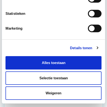
Vastgoedrecht & Bouwrecht
Statistieken
Leer hoe je problemen voorkomt én hoe je (helaas
onvermijdelijke) incidentele juridische ongelukken
Marketing
zo goed mogelijk zelf kunt afhandelen. Klassikaal
en online…
Lees verder
Details tonen
Utrecht en/of online
Alles toestaan
14 lesdag(en)
4 uur per week
Selectie toestaan
Eerstvolgende startdatum
Weigeren
wo 16 sep 2026 - Utrecht of Online