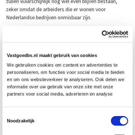
zullen waarschijnlijk nog wel even blijven bestaan,
zeker omdat de arbeiders die er wonen voor
Nederlandse bedrijven onmisbaar zijn.
Bron NRC Next
Boeiend verhaal? Duik dan eens
Vastgoedbs.nl maakt gebruik van cookies
in deze opleidingen:
We gebruiken cookies om content en advertenties te
personaliseren, om functies voor social media te bieden
Vastgoedmanagement
Start ma 14 sep
en om ons websiteverkeer te analyseren. Ook delen we
informatie over uw gebruik van onze site met onze
partners voor social media, adverteren en analyse
Huurrecht Woonruimte
Start wo 12 mei
Toestemmingsselectie
Noodzakelijk