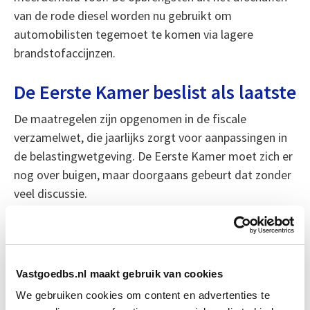
van de rode diesel worden nu gebruikt om
automobilisten tegemoet te komen via lagere
brandstofaccijnzen.
De Eerste Kamer beslist als laatste
De maatregelen zijn opgenomen in de fiscale
verzamelwet, die jaarlijks zorgt voor aanpassingen in
de belastingwetgeving. De Eerste Kamer moet zich er
nog over buigen, maar doorgaans gebeurt dat zonder
veel discussie.
Mocht het wetsvoorstel doorgaan, dan betekent dat
dat gemeenten vanaf 2025 echt kunnen ingrijpen bij
langdurige leegstand – of ze dat ook gaan doen, blijft
Vastgoedbs.nl maakt gebruik van cookies
voorlopig per gemeente verschillend.
We gebruiken cookies om content en advertenties te