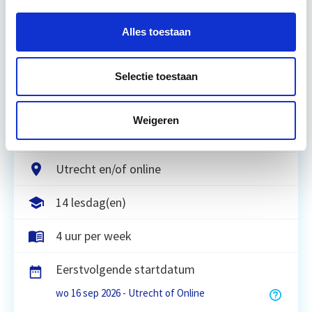
Vastgoedrecht & Bouwrecht
Alles toestaan
Leer hoe je problemen voorkomt én hoe je (helaas
Selectie toestaan
onvermijdelijke) incidentele juridische ongelukken
zo goed mogelijk zelf kunt afhandelen. Klassikaal
en online…
Lees verder
Weigeren
Utrecht en/of online
14 lesdag(en)
4 uur per week
Eerstvolgende startdatum
wo 16 sep 2026 - Utrecht of Online