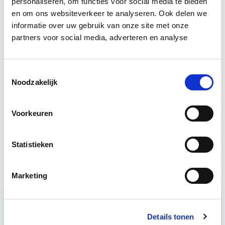
personaliseren, om functies voor social media te bieden
Bron: fd.nl
en om ons websiteverkeer te analyseren. Ook delen we
informatie over uw gebruik van onze site met onze
Boeiend verhaal? Duik dan eens
partners voor social media, adverteren en analyse
in deze opleidingen:
Toestemmingsselectie
Noodzakelijk
Vastgoedrecht & Bouwrecht
Start wo 16 sep
Voorkeuren
Vastgoedbeheer
Start wo 9 sep
Statistieken
Huurrecht Woonruimte
Start wo 12 mei
Marketing
Details tonen
Relevant bij dit artikel